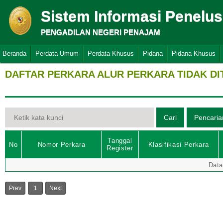
Sistem Informasi Penelu
PENGADILAN NEGERI PENAJAM
Beranda
Perdata Umum
Perdata Khusus
Pidana
Pidana Khusus
DAFTAR PERKARA ALUR PERKARA TIDAK D
Tanggal
No
Nomor Perkara
Klasifikasi Perkara
Register
Data
Prev
1
Next