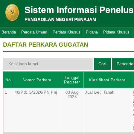
Sistem Informasi Penelu
PENGADILAN NEGERI PENAJAM
Beranda
Perdata Umum
Perdata Khusus
Pidana
Pidana Khusus
DAFTAR PERKARA GUGATAN
Tanggal
No
Nomor Perkara
Klasifikasi Perkara
Register
1
40/Pdt.G/2026/PN Pnj
03 Aug
Jual Beli Tanah
2026