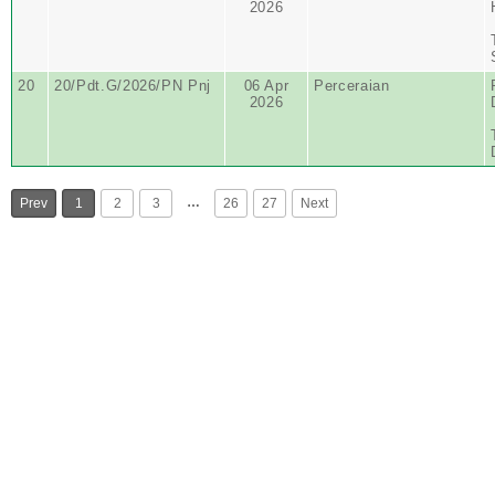
2026
20
20/Pdt.G/2026/PN Pnj
06 Apr
Perceraian
2026
…
Prev
1
2
3
26
27
Next