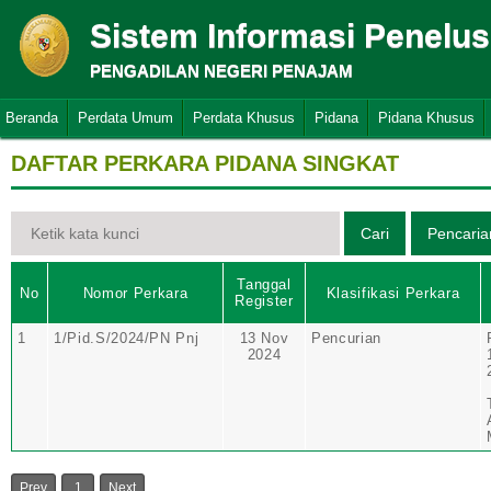
Sistem Informasi Penelu
PENGADILAN NEGERI PENAJAM
Beranda
Perdata Umum
Perdata Khusus
Pidana
Pidana Khusus
DAFTAR PERKARA PIDANA SINGKAT
Tanggal
No
Nomor Perkara
Klasifikasi Perkara
Register
1
1/Pid.S/2024/PN Pnj
13 Nov
Pencurian
2024
Prev
1
Next