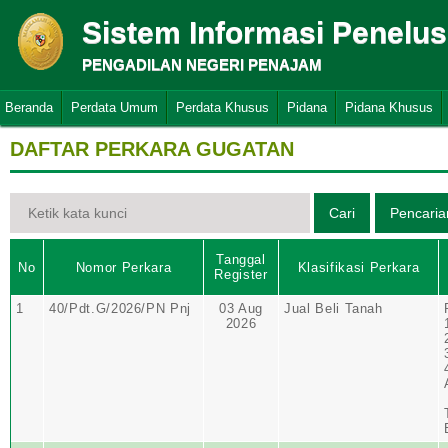
Sistem Informasi Penelu
PENGADILAN NEGERI PENAJAM
Beranda
Perdata Umum
Perdata Khusus
Pidana
Pidana Khusus
DAFTAR PERKARA GUGATAN
Tanggal
No
Nomor Perkara
Klasifikasi Perkara
Register
1
40/Pdt.G/2026/PN Pnj
03 Aug
Jual Beli Tanah
2026