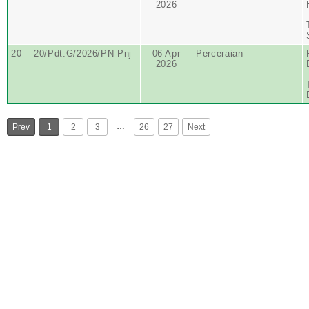
2026
20
20/Pdt.G/2026/PN Pnj
06 Apr
Perceraian
2026
…
Prev
1
2
3
26
27
Next