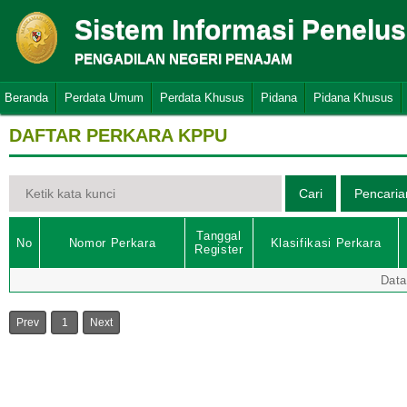
Sistem Informasi Penelu
PENGADILAN NEGERI PENAJAM
Beranda
Perdata Umum
Perdata Khusus
Pidana
Pidana Khusus
DAFTAR PERKARA KPPU
Tanggal
No
Nomor Perkara
Klasifikasi Perkara
Register
Data
Prev
1
Next