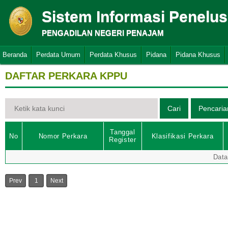
Sistem Informasi Penelu
PENGADILAN NEGERI PENAJAM
Beranda
Perdata Umum
Perdata Khusus
Pidana
Pidana Khusus
DAFTAR PERKARA KPPU
Tanggal
No
Nomor Perkara
Klasifikasi Perkara
Register
Data
Prev
1
Next