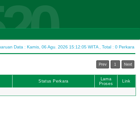
520
ruan Data : Kamis, 06 Agu. 2026 15:12:05 WITA , Total : 0 Perkara
Prev
1
Next
Lama
Status Perkara
Link
Proses