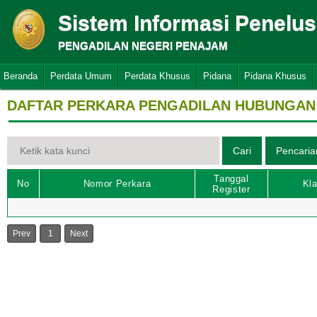
Sistem Informasi Penelu
PENGADILAN NEGERI PENAJAM
Beranda
Perdata Umum
Perdata Khusus
Pidana
Pidana Khusus
DAFTAR PERKARA PENGADILAN HUBUNGAN 
Tanggal
No
Nomor Perkara
Kla
Register
Prev
1
Next