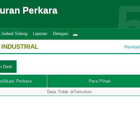
suran Perkara
Jadwal Sidang
Laporan
Delegasi
INDUSTRIAL
Pembaha
sifikasi Perkara
Para Pihak
Data Tidak diTemukan