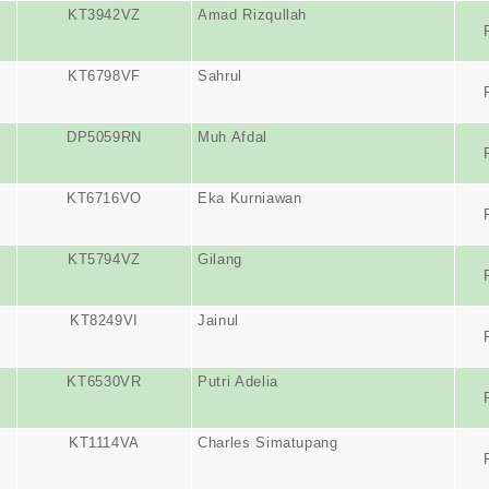
KT3942VZ
Amad Rizqullah
KT6798VF
Sahrul
DP5059RN
Muh Afdal
KT6716VO
Eka Kurniawan
KT5794VZ
Gilang
KT8249VI
Jainul
KT6530VR
Putri Adelia
KT1114VA
Charles Simatupang