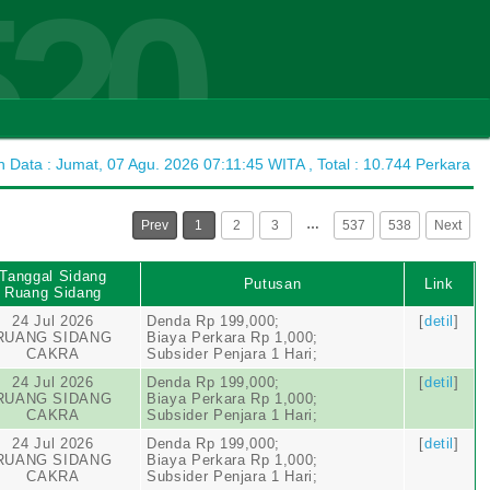
520
Data : Jumat, 07 Agu. 2026 07:11:45 WITA , Total : 10.744 Perkara
…
Prev
1
2
3
537
538
Next
Tanggal Sidang
Putusan
Link
Ruang Sidang
24 Jul 2026
Denda Rp 199,000;
[
detil
]
RUANG SIDANG
Biaya Perkara Rp 1,000;
CAKRA
Subsider Penjara 1 Hari;
24 Jul 2026
Denda Rp 199,000;
[
detil
]
RUANG SIDANG
Biaya Perkara Rp 1,000;
CAKRA
Subsider Penjara 1 Hari;
24 Jul 2026
Denda Rp 199,000;
[
detil
]
RUANG SIDANG
Biaya Perkara Rp 1,000;
CAKRA
Subsider Penjara 1 Hari;