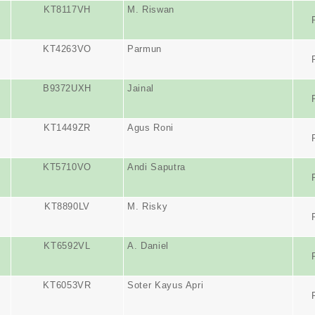
KT8117VH
M. Riswan
KT4263VO
Parmun
B9372UXH
Jainal
KT1449ZR
Agus Roni
KT5710VO
Andi Saputra
KT8890LV
M. Risky
KT6592VL
A. Daniel
KT6053VR
Soter Kayus Apri