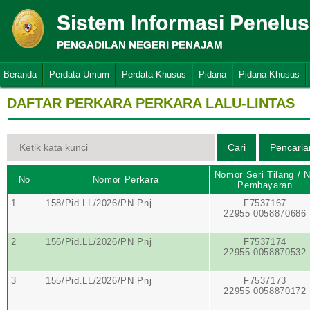
Sistem Informasi Penelu
PENGADILAN NEGERI PENAJAM
Beranda
Perdata Umum
Perdata Khusus
Pidana
Pidana Khusus
DAFTAR PERKARA PERKARA LALU-LINTAS
Nomor Seri Tilang / 
No
Nomor Perkara
Pembayaran
1
158/Pid.LL/2026/PN Pnj
F7537167
22955 0058870686
2
156/Pid.LL/2026/PN Pnj
F7537174
22955 0058870532
3
155/Pid.LL/2026/PN Pnj
F7537173
22955 0058870172