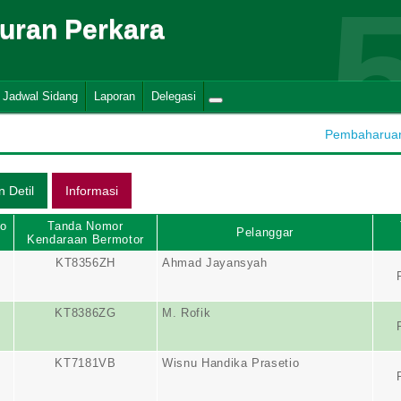
suran Perkara
Jadwal Sidang
Laporan
Delegasi
Pembaharuan 
No
Tanda Nomor
Pelanggar
Kendaraan Bermotor
KT8356ZH
Ahmad Jayansyah
KT8386ZG
M. Rofik
KT7181VB
Wisnu Handika Prasetio