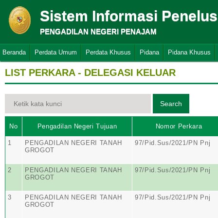
Sistem Informasi Penelu
PENGADILAN NEGERI PENAJAM
Beranda
Perdata Umum
Perdata Khusus
Pidana
Pidana Khusus
LIST PERKARA - DELEGASI KELUAR
No
Pengadilan Negeri Tujuan
Nomor Perkara
1
PENGADILAN NEGERI TANAH
97/Pid.Sus/2021/PN Pnj
GROGOT
2
PENGADILAN NEGERI TANAH
97/Pid.Sus/2021/PN Pnj
GROGOT
3
PENGADILAN NEGERI TANAH
97/Pid.Sus/2021/PN Pnj
GROGOT